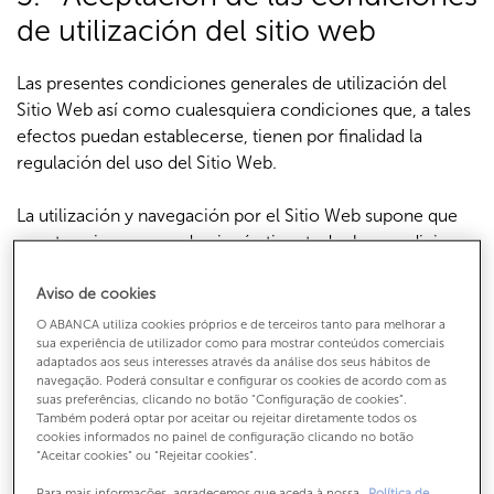
de utilización del sitio web
Las presentes condiciones generales de utilización del
Sitio Web así como cualesquiera condiciones que, a tales
efectos puedan establecerse, tienen por finalidad la
regulación del uso del Sitio Web.
La utilización y navegación por el Sitio Web supone que
aceptas, sin reservas de ningún tipo, todas las condiciones
generales de utilización del mismo. En este sentido,
Aviso de cookies
aceptas voluntariamente que el acceso y el uso del Sitio
web se realiza bajo tu propia y exclusiva responsabilidad.
O ABANCA utiliza cookies próprios e de terceiros tanto para melhorar a
sua experiência de utilizador como para mostrar conteúdos comerciais
adaptados aos seus interesses através da análise dos seus hábitos de
ABANCA se reserva el derecho a modificar
navegação. Poderá consultar e configurar os cookies de acordo com as
unilateralmente, en cualquier momento y sin previo aviso,
suas preferências, clicando no botão "Configuração de cookies”.
Também poderá optar por aceitar ou rejeitar diretamente todos os
el contenido del Sitio Web y del presente Aviso Legal con
cookies informados no painel de configuração clicando no botão
la finalidad de adaptarse a cambios operativos, técnicos o
“Aceitar cookies” ou “Rejeitar cookies”.
legislativos. Por ello, te recomendamos que
Para mais informações, agradecemos que aceda à nossa
Política de