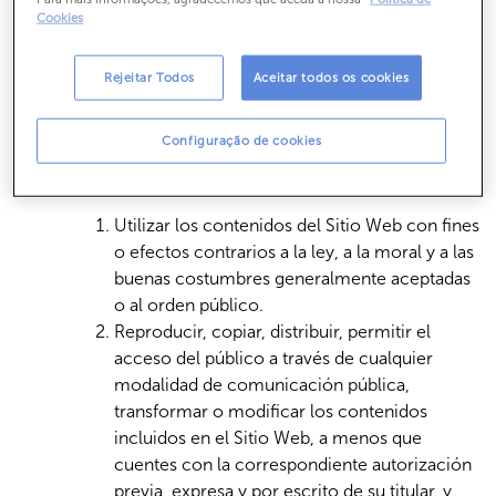
periódicamente y con carácter previo a la navegación por
Cookies
el Sitio Web, leas atentamente su contenido.
Rejeitar Todos
Aceitar todos os cookies
Por el mero hecho de entrar y navegar por el Sitio Web te
comprometes a utilizar éste y los contenidos ofrecidos
Configuração de cookies
en el mismo de forma diligente, correcta y lícita y, en
todo caso, te abstendrás de:
Utilizar los contenidos del Sitio Web con fines
o efectos contrarios a la ley, a la moral y a las
buenas costumbres generalmente aceptadas
o al orden público.
Reproducir, copiar, distribuir, permitir el
acceso del público a través de cualquier
modalidad de comunicación pública,
transformar o modificar los contenidos
incluidos en el Sitio Web, a menos que
cuentes con la correspondiente autorización
previa, expresa y por escrito de su titular, y